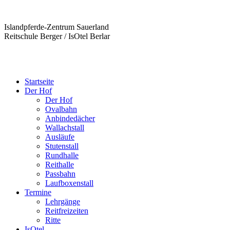
Islandpferde-Zentrum Sauerland
Reitschule Berger / IsOtel Berlar
Startseite
Der Hof
Der Hof
Ovalbahn
Anbindedächer
Wallachstall
Ausläufe
Stutenstall
Rundhalle
Reithalle
Passbahn
Laufboxenstall
Termine
Lehrgänge
Reitfreizeiten
Ritte
IsOtel