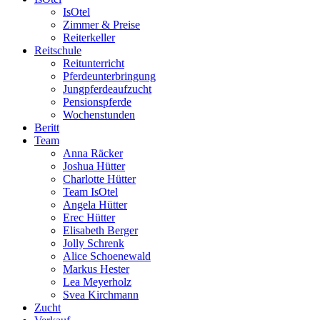
IsOtel
Zimmer & Preise
Reiterkeller
Reitschule
Reitunterricht
Pferdeunterbringung
Jungpferdeaufzucht
Pensionspferde
Wochenstunden
Beritt
Team
Anna Räcker
Joshua Hütter
Charlotte Hütter
Team IsOtel
Angela Hütter
Erec Hütter
Elisabeth Berger
Jolly Schrenk
Alice Schoenewald
Markus Hester
Lea Meyerholz
Svea Kirchmann
Zucht