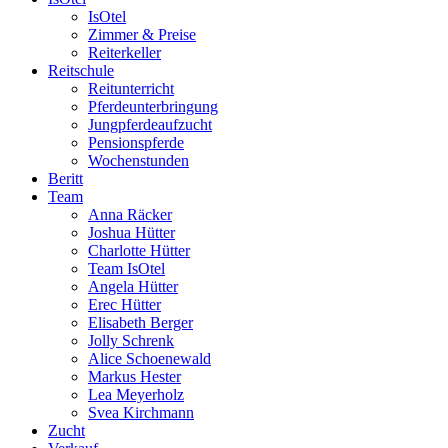
IsOtel
Zimmer & Preise
Reiterkeller
Reitschule
Reitunterricht
Pferdeunterbringung
Jungpferdeaufzucht
Pensionspferde
Wochenstunden
Beritt
Team
Anna Räcker
Joshua Hütter
Charlotte Hütter
Team IsOtel
Angela Hütter
Erec Hütter
Elisabeth Berger
Jolly Schrenk
Alice Schoenewald
Markus Hester
Lea Meyerholz
Svea Kirchmann
Zucht