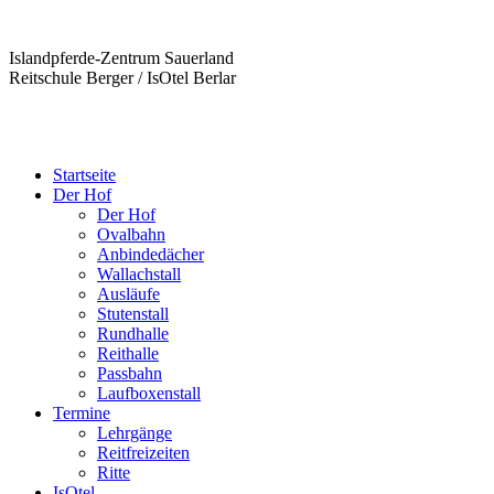
Islandpferde-Zentrum Sauerland
Reitschule Berger / IsOtel Berlar
Startseite
Der Hof
Der Hof
Ovalbahn
Anbindedächer
Wallachstall
Ausläufe
Stutenstall
Rundhalle
Reithalle
Passbahn
Laufboxenstall
Termine
Lehrgänge
Reitfreizeiten
Ritte
IsOtel